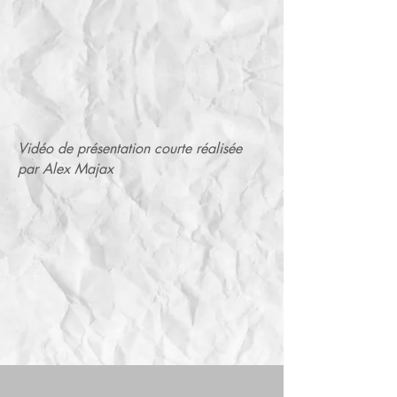
Vidéo de présentation courte réalisée
par Alex Majax